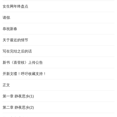
女生网年终盘点
请假.
恭祝新春
关于最近的情节
写在完结之后的话
新书《喜登枝》上传公告
开新文喽！呼吁收藏支持！
正文
第一章 静夜思乡(1)
第二章 静夜思乡(2)