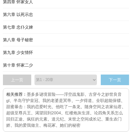
第四章 怀家女人
第六章 以死示忠
第七章 忠仆义婢
第八章 母子秘密
第九章 少女情怀
第十章 怀家二少
上一页
下一页
相关推荐：
墨多多谜境冒险——浮空战鬼影
、
古穿今之妙世良音
gl
、
半岛守护皇冠
、
我的老婆是冥帝
、
一夕得道
、
全职超能保镖
、
甜蜜暴击：我的恋爱时光
、
他吃了一条龙
、
随身空间之农家仙君
、
超级至尊兵王
、
渴望回到2004
、
红楼炮灰生涯
、
论四角关系怎么
回归正途
、
疯狂的元素
、
道元纪
、
末世之空间成长记
、
重生农门
娇
、
我的爱我做主
、
梅花冢
、
她们的秘密