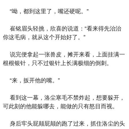
“呦，都到这里了，嘴还硬呢。”
崔铭眉头轻挑，欣喜的说道：“看来得先治治
你这毛病，就从这个开始好了。”
说完便拿起一张兽皮，摊开来看，上面挂满一
根根银针，只不过银针上长满极细的倒刺。
“来，扳开他的嘴。”
看到这一幕，洛尘寒毛不禁炸起，想要躲开，
可此刻的他能躲哪去，能做的只有怒目而视。
身后牢头屁颠屁颠的跑了过来，抓住洛尘的头