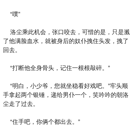
“噗”
洛尘乘此机会，张口咬去，可惜的是，只是溅
了他满脸血水，就被身后的奴仆拽住头发，拽了
回去。
“打断他全身骨头，记住一根根敲碎。”
“明白，小少爷，您就坐稳看好戏吧。”牢头顺
手拿起两个银锤，递给男仆一个，笑吟吟的朝洛
尘走了过去。
“住手吧，你俩个都出去。”