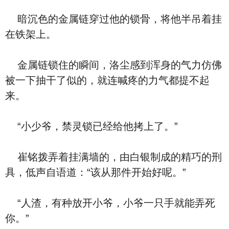
暗沉色的金属链穿过他的锁骨，将他半吊着挂
在铁架上。
金属链锁住的瞬间，洛尘感到浑身的气力仿佛
被一下抽干了似的，就连喊疼的力气都提不起
来。
“小少爷，禁灵锁已经给他拷上了。”
崔铭拨弄着挂满墙的，由白银制成的精巧的刑
具，低声自语道：“该从那件开始好呢。”
“人渣，有种放开小爷，小爷一只手就能弄死
你。”