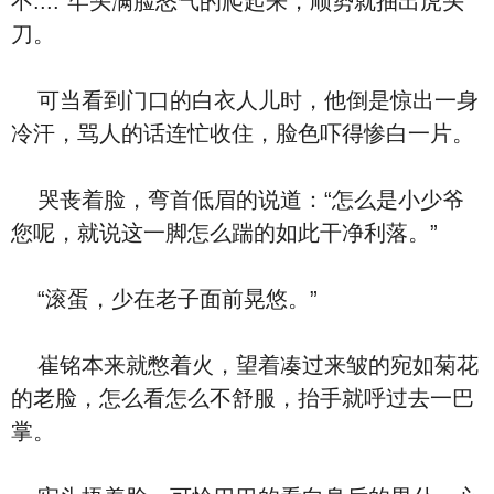
不....”牢头满脸怒气的爬起来，顺势就抽出虎头
刀。
可当看到门口的白衣人儿时，他倒是惊出一身
冷汗，骂人的话连忙收住，脸色吓得惨白一片。
哭丧着脸，弯首低眉的说道：“怎么是小少爷
您呢，就说这一脚怎么踹的如此干净利落。”
“滚蛋，少在老子面前晃悠。”
崔铭本来就憋着火，望着凑过来皱的宛如菊花
的老脸，怎么看怎么不舒服，抬手就呼过去一巴
掌。