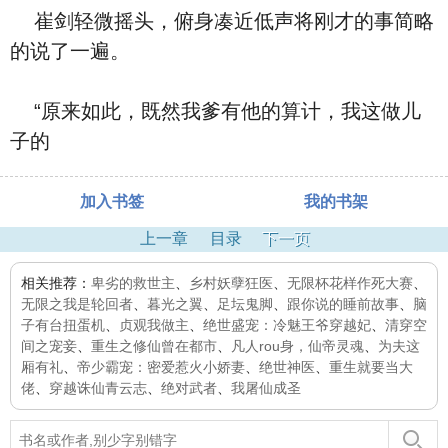
崔剑轻微摇头，俯身凑近低声将刚才的事简略
的说了一遍。
“原来如此，既然我爹有他的算计，我这做儿
子的
加入书签
我的书架
上一章
目录
下一页
相关推荐：
卑劣的救世主
、
乡村妖孽狂医
、
无限杯花样作死大赛
、
无限之我是轮回者
、
暮光之翼
、
足坛鬼脚
、
跟你说的睡前故事
、
脑
子有台扭蛋机
、
贞观我做主
、
绝世盛宠：冷魅王爷穿越妃
、
清穿空
间之宠妾
、
重生之修仙曾在都市
、
凡人rou身，仙帝灵魂
、
为夫这
厢有礼
、
帝少霸宠：密爱惹火小娇妻
、
绝世神医
、
重生就要当大
佬
、
穿越诛仙青云志
、
绝对武者
、
我屠仙成圣