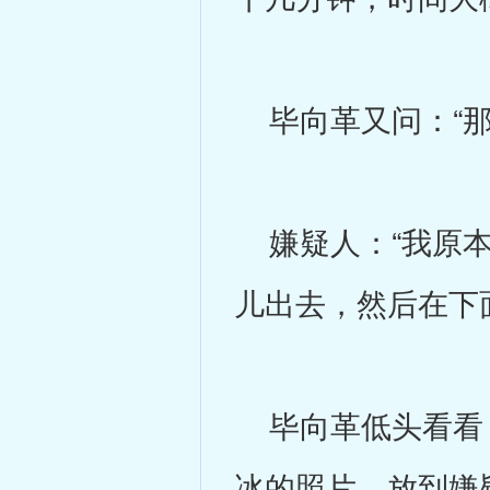
毕向革又问：“那
嫌疑人：“我原本
儿出去，然后在下
毕向革低头看看，
冰的照片，放到嫌