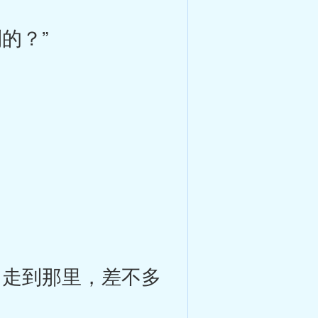
的？”
走到那里，差不多