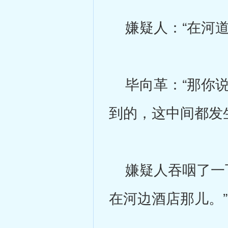
嫌疑人：“在河道
毕向革：“那你说
到的，这中间都发
嫌疑人吞咽了一下
在河边酒店那儿。”