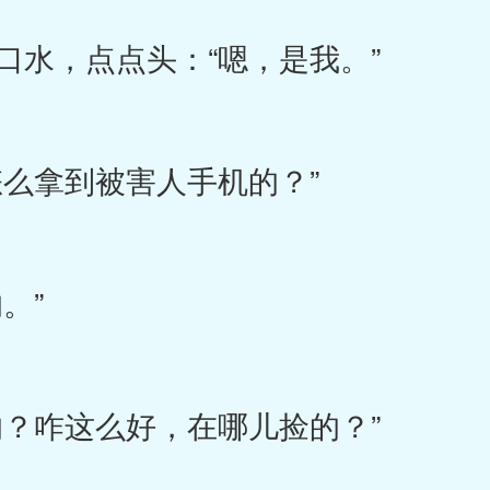
水，点点头：“嗯，是我。”
么拿到被害人手机的？”
。”
？咋这么好，在哪儿捡的？”