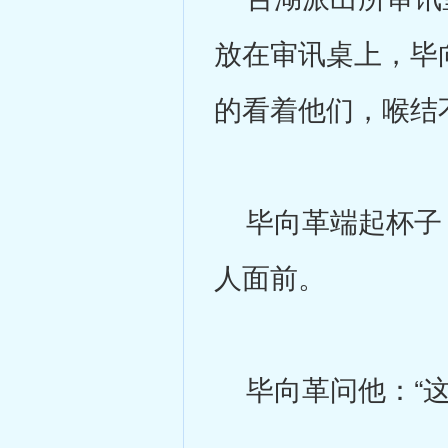
放在审讯桌上，毕
的看着他们，喉结
毕向革端起杯子，
人面前。
毕向革问他：“这