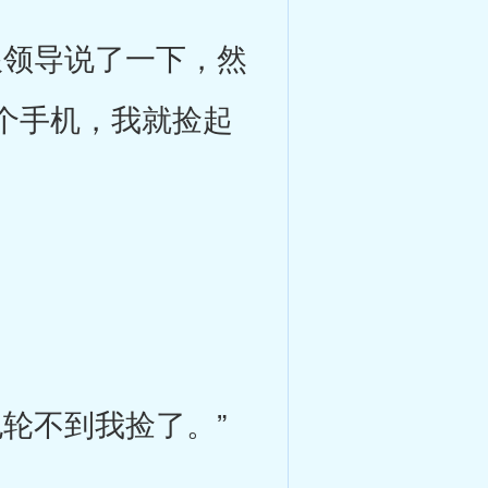
领导说了一下，然
个手机，我就捡起
轮不到我捡了。”