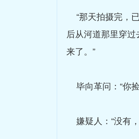
“那天拍摄完，已
后从河道那里穿过
来了。”
毕向革问：“你捡
嫌疑人：“没有，