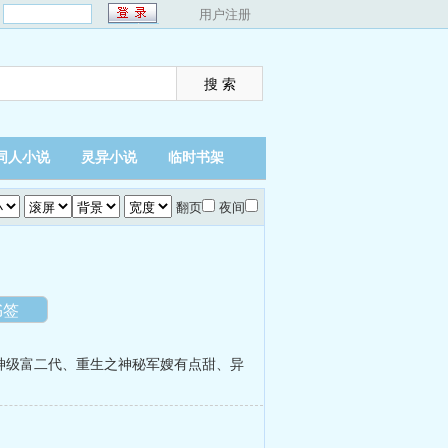
：
用户注册
同人小说
灵异小说
临时书架
翻页
夜间
书签
神级富二代
、
重生之神秘军嫂有点甜
、
异