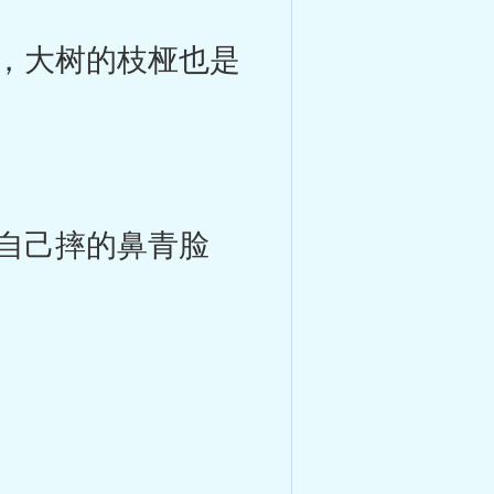
，大树的枝桠也是
自己摔的鼻青脸