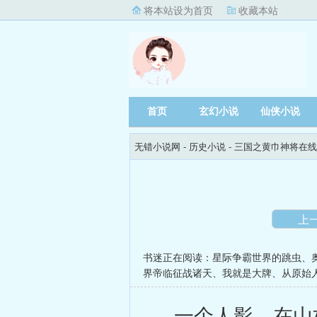
将本站设为首页
收藏本站
首页
玄幻小说
仙侠小说
无错小说网
- 历史小说 -
三国之黄巾神将在线
上
书迷正在阅读：
星际争霸世界的跳虫
、
界帝临征战诸天
、
我就是大牌
、
从原始
一个人影，在山