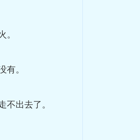
火。
没有。
走不出去了。