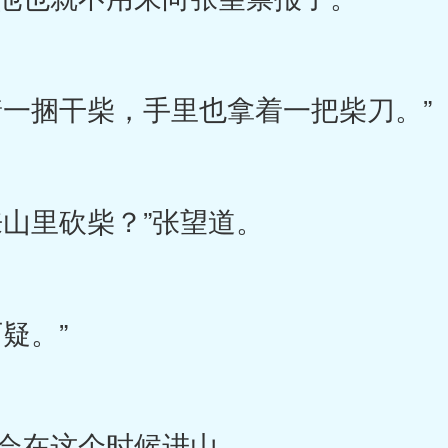
一捆干柴，手里也拿着一把柴刀。”
山里砍柴？”张望道。
疑。”
会在这个时候进山。