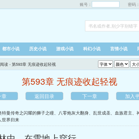
账号：
密码
都市小说
历史小说
游戏小说
科幻小说
言情小说
阅读
- 第593章 无痕迹收起轻视
第593章 无痕迹收起轻视
一章
返回目录
下一章
加入
奥特曼传奇之闪耀的狮子之瞳
、
八零炮灰大翻身
、
乱世成圣
、
血族君主
、
人世界归来
林中，在雪地上穿行。